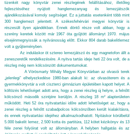
tizenkét nagy könyvtár zenei részlegének felállításához, illetőleg
fejlesztéséhez nyújtott hanglemezanyag és lemezjátszók
ajándékozásával komoly segítséget. Ez a juttatás esetenként több mint
300 hanglemezt jelentett. A székesfehérvári megyei könyvtár is
részesült ilyen ajándékban. Ennek döntő része volt abban, hogy a
szerény keretek között már 1967 óta gyűjtött állományt 1970. május
elsején
m
egnyissák a nyilvánosság előtt. Ekkor 804 darab bakelitlemez
volt a gyűjteményben.
Az induláskor öt sztereo lemezjátszó és egy magnetofon állt a
zeneszeretők rendelkezésére. A nyitva tartás ideje heti 22 óra volt, de a
részleg még nem kölcsönzött dokumentumokat.
A Vörösmarty Mihály Megyei Könyvtárban az olvasói terek
„jelenlegi” elhelyezkedése 1980-ban alakult ki: az olvasóterem és a
gyermekkönyvtár a volt ciszterci gimnázium épületében kapott helyet. A
költözés lehetőséget adott arra, hogy a zenei részleg új helyre, a felnőtt
kölcsönző második szintjére kerüljön. A részleg 18 m² alapterületen
működött. Heti 52 óra nyitvatartási időre adott lehetőséget az, hogy a
zenei részleg a felnőtt szabadpolcos kölcsönzőben került kialakításra,
és ennek nyitvatartási idejéhez alkalmazkodhatott. Nyitáskor körülbelül
5.000 bakelit lemez, 2.500 kotta és partitúra, 112 kötet kézikönyv és 13
féle zenei folyóirat volt az állományban. A helyben hallgatás és az