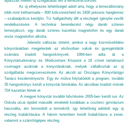
átjátszás mellett új szolgáltatás lett a lemezkölcsönzés.
Az új elhelyezés lehetőséget adott arra, hogy a lemezállomány
több mint kétharmada – 800 kölcsönözhető és 2400 prézens hanglemez
– szabadpolcra kerüljön. Tíz hallgatóhely állt a részleget igénybe vevők
rendelkezésére. A technikai berendezést négy darab sztereo
lemezjátszó, egy darab sztereo kazettás magnetofon és egy darab
orsós magnetofon alkotta.
Jelentős változás történt, amikor a nagy közművelődési
könyvtárakban megjelentek az elsősorban vakok és gyengénlátók
számára kiadott hangoskönyvek. 1984-ben adta át a
Könyvtártudományi és Módszertani Központ a 18 címet tartalmazó
csomagot azoknak a könyvtáraknak, melyek vállalkoztak az új
szolgáltatás megszervezésére. Az akciót az Országos Könyvtárügyi
Tanács kezdeményezte. Egy év múlva folytatódott a program, további
35 hangoskönyv került a könyvtár birtokába. Az akcióban kiadott művek
704 kazettán fértek el.
A megyei könyvtár további bővítésére 2005-ben került sor. Az
Oskola utcai épület második emeletét korábban a ciszterci gimnázium
használta, ám lemondott a termekről, így lehetőség adódott egy új
részleg kialakítására. A három teremben került kialakításra a zenei,
valamint a számítógépes
részleg.